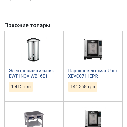
Похожие товары
Электрокипятильник
Пароконвектомат Unox
EWT INOX WB16E1
XEVC0711EPR
1 415
грн
141 358
грн