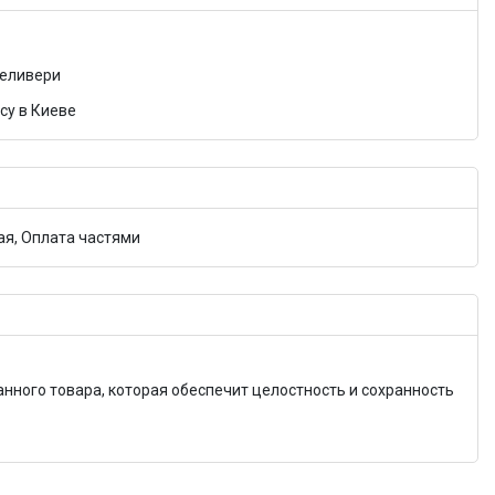
Деливери
су в Киеве
я, Оплата частями
анного товара, которая обеспечит целостность и сохранность