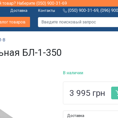
й товар? Наберите
(050) 900-31-69
(050) 900-31-69
,
(096) 90
Доставка
Контакты
алог товаров
Й-В
ная БЛ-1-350
В наличии
3 995
грн
Доставка