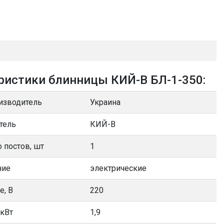
ристики блинницы КИЙ-В БЛ-1-350:
изводитель
Украина
тель
КИЙ-В
 постов, шт
1
ние
электрические
е, В
220
 кВт
1,9