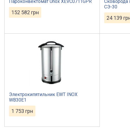
Пароконвектомат Unox XEVC0711GPR
Сковорода
СЭ-30
152 582
грн
24 139
гр
Электрокипятильник EWT INOX
WB30E1
1 753
грн