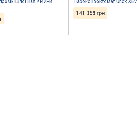
 промышленная КИЙ-В
Пароконвектомат Unox XE
141 358
грн
н