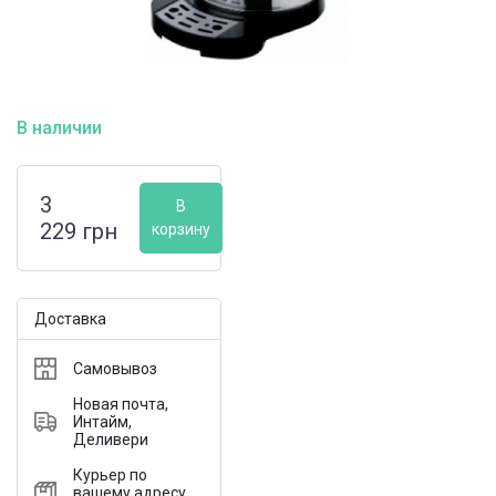
В наличии
3
В
229
грн
корзину
Доставка
Самовывоз
Новая почта,
Интайм,
Деливери
Курьер по
вашему адресу