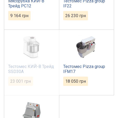
Мясорубка КИЙ-В
Тестомес Pizza group
Трейд PC12
IF22
9 164
грн
26 230
грн
Тестомес КИЙ-В Трейд
Тестомес Pizza group
SSD30A
IFM17
23 001
грн
18 050
грн