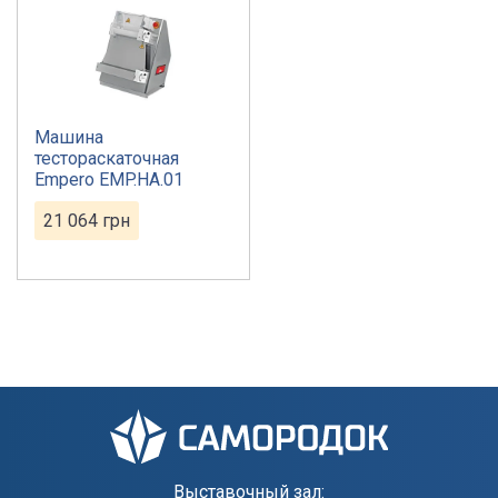
Машина
тестораскаточная
Empero EMP.HA.01
21 064
грн
Выставочный зал: