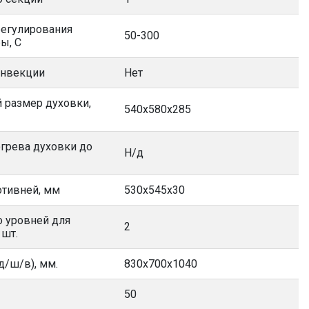
регулирования
50-300
ы, С
онвекции
Нет
 размер духовки,
540х580х285
грева духовки до
Н/д
отивней, мм
530х545х30
 уровней для
2
 шт.
д/ш/в), мм.
830х700х1040
50