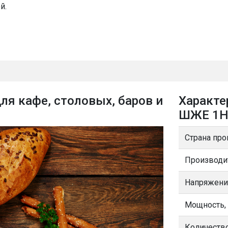
й.
 кафе, столовых, баров и
Характе
ШЖЕ 1Н
Страна про
Производи
Напряжени
Мощность,
Количеств