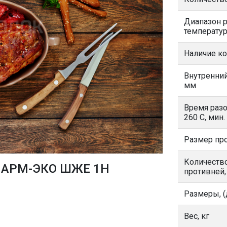
Диапазон 
температур
Наличие к
Внутренний
мм
Время разо
260 С, мин.
Размер пр
Количество
 АРМ-ЭКО ШЖЕ 1Н
противней,
Размеры, (
Вес, кг