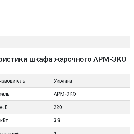
ристики шкафа жарочного АРМ-ЭКО
:
изводитель
Украина
тель
АРМ-ЭКО
е, В
220
 кВт
3,8
о секций
1