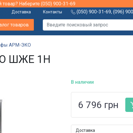
й товар? Наберите
(050) 900-31-69
(050) 900-31-69
,
(096) 90
Доставка
Контакты
алог товаров
афы АРМ-ЭКО
О ШЖЕ 1Н
В наличии
6 796
грн
Доставка