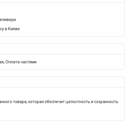
Деливери
су в Киеве
я, Оплата частями
анного товара, которая обеспечит целостность и сохранность