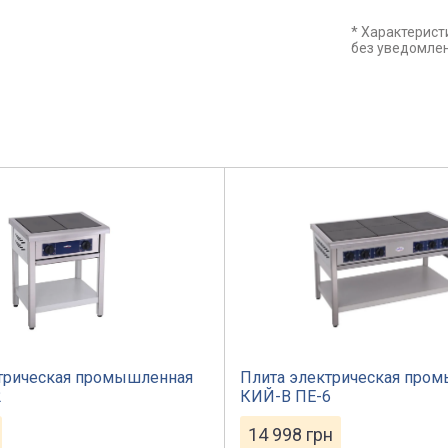
* Характерист
без уведомле
трическая промышленная
Плита электрическая про
2
КИЙ-В ПЕ-6
14 998
грн