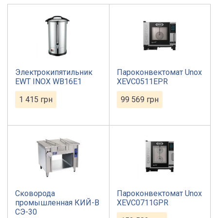
Электрокипятильник
Пароконвектомат Unox
EWT INOX WB16E1
XEVC0511EPR
1 415
грн
99 569
грн
Сковорода
Пароконвектомат Unox
промышленная КИЙ-В
XEVC0711GPR
СЭ-30