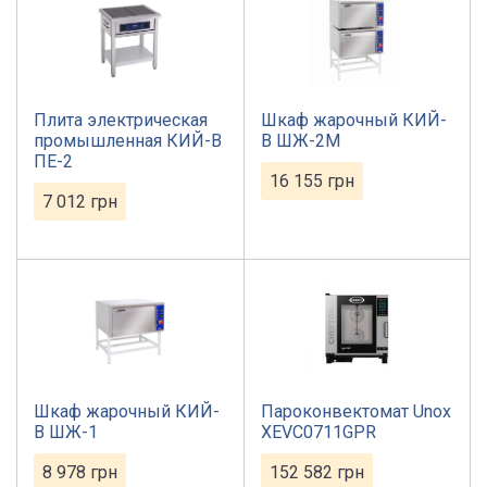
Плита электрическая
Шкаф жарочный КИЙ-
промышленная КИЙ-В
В ШЖ-2М
ПЕ-2
16 155
грн
7 012
грн
Шкаф жарочный КИЙ-
Пароконвектомат Unox
В ШЖ-1
XEVC0711GPR
8 978
грн
152 582
грн