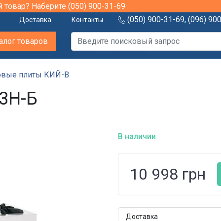
й товар? Наберите
(050) 900-31-69
(050) 900-31-69
,
(096) 90
Доставка
Контакты
алог товаров
овые плиты КИЙ-В
-3Н-Б
В наличии
10 998
грн
Доставка