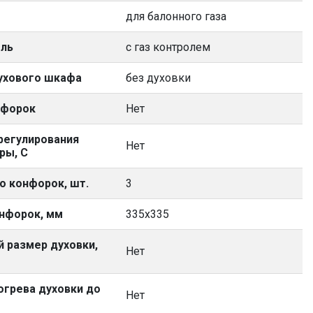
для балонного газа
оль
с газ контролем
ухового шкафа
без духовки
нфорок
Нет
регулирования
Нет
ры, С
о конфорок, шт.
3
нфорок, мм
335х335
й размер духовки,
Нет
огрева духовки до
Нет