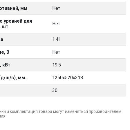
отивней, мм
Нет
о уровней для
Нет
 шт.
за
1.41
е, В
Нет
 кВт
19.5
д/ш/в), мм.
1250х520х318
30
ики и комплектация товара могут изменяться производителем
ния