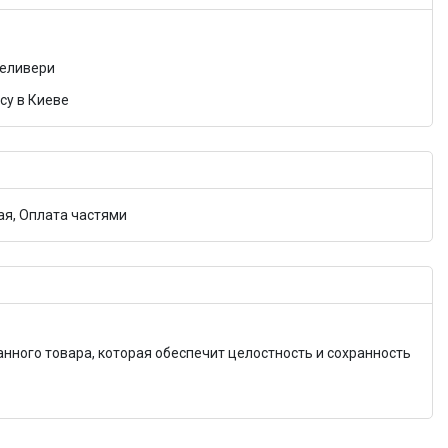
Деливери
су в Киеве
я, Оплата частями
анного товара, которая обеспечит целостность и сохранность