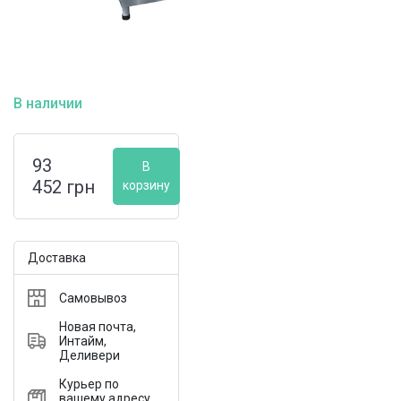
В наличии
93
В
452
грн
корзину
Доставка
Самовывоз
Новая почта,
Интайм,
Деливери
Курьер по
вашему адресу