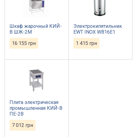
Шкаф жарочный КИЙ-
Электрокипятильник
В ШЖ-2М
EWT INOX WB16E1
16 155
грн
1 415
грн
Плита электрическая
промышленная КИЙ-В
ПЕ-2В
7 012
грн