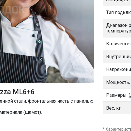
Тип подкл
Диапазон 
температур
Количеств
Внутренний
Напряжени
Мощность,
izza ML6+6
Размеры, (
енной стали, фронтальная часть с панелью
Вес, кг
материала (шамот).
* Характерист