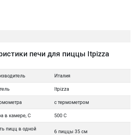
ристики печи для пиццы Itpizza
изводитель
Италия
тель
Itpizza
ермометра
с термометром
а в камере, С
500 С
ть пицц в одной
6 пиццы 35 см