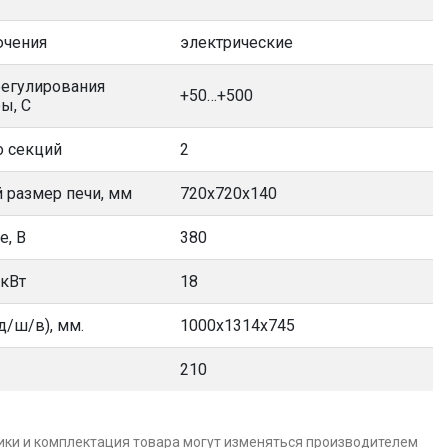
ючения
электрические
регулирования
+50…+500
ы, С
о секций
2
 размер печи, мм
720х720х140
е, В
380
 кВт
18
д/ш/в), мм.
1000x1314x745
210
ики и комплектация товара могут изменяться производителем