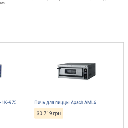
ния
-1К-975
Печь для пиццы Apach АML6
30 719
грн