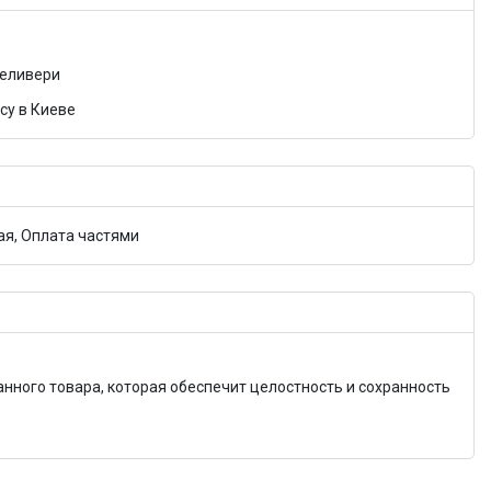
Деливери
су в Киеве
я, Оплата частями
анного товара, которая обеспечит целостность и сохранность