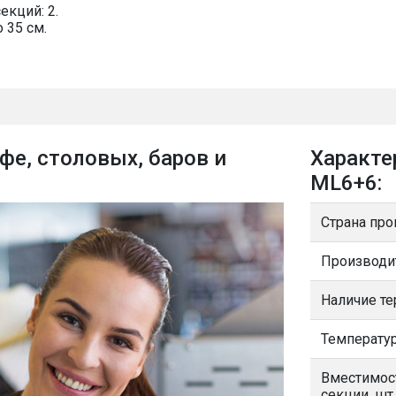
екций: 2.
 35 см.
фе, столовых, баров и
Характе
ML6+6:
Страна про
Производи
Наличие т
Температур
Вместимос
секции, шт.