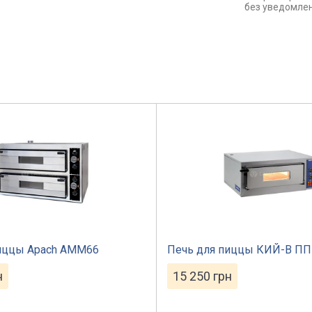
без уведомле
пиццы Apach АMМ66
Печь для пиццы КИЙ-В ПП
н
15 250
грн