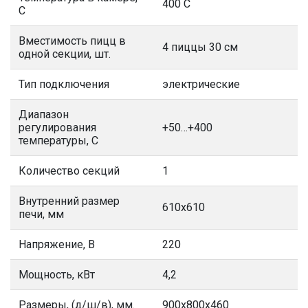
400 С
С
Вместимость пицц в
4 пиццы 30 см
одной секции, шт.
Тип подключения
электрические
Диапазон
регулирования
+50…+400
температуры, С
Количество секций
1
Внутренний размер
610х610
печи, мм
Напряжение, В
220
Мощность, кВт
4,2
Размеры, (д/ш/в), мм.
900х800х460