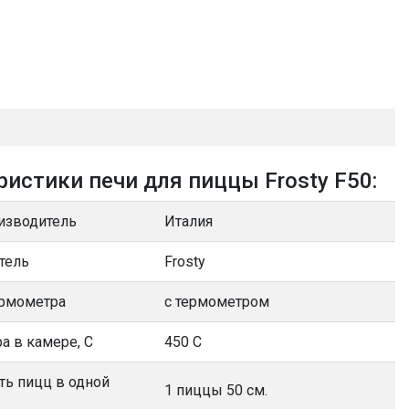
ристики печи для пиццы Frosty F50:
изводитель
Италия
тель
Frosty
ермометра
с термометром
а в камере, С
450 С
ть пицц в одной
1 пиццы 50 см.