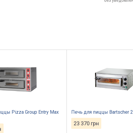
без уведомле
ццы Pizza Group Entry Max
Печь для пиццы Bartscher 
23 370
грн
н