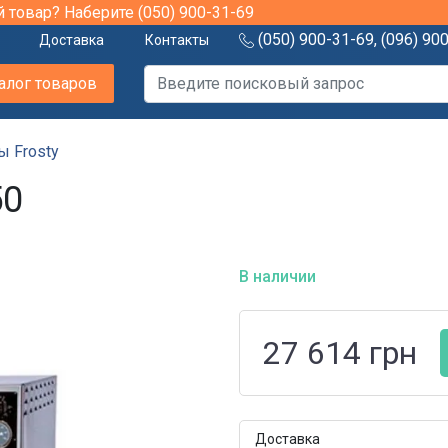
й товар? Наберите
(050) 900-31-69
(050) 900-31-69
,
(096) 90
Доставка
Контакты
алог товаров
ы Frosty
50
В наличии
27 614
грн
Доставка