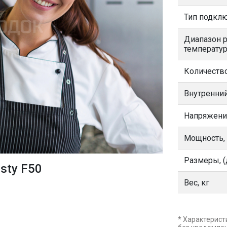
Тип подкл
Диапазон 
температур
Количеств
Внутренний
Напряжени
Мощность,
Размеры, (
sty F50
Вес, кг
* Характерист