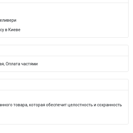
Деливери
су в Киеве
я, Оплата частями
анного товара, которая обеспечит целостность и сохранность