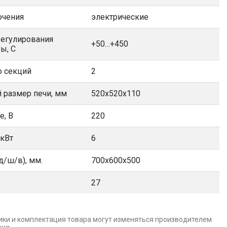
ючения
электрические
регулирования
+50…+450
ы, С
о секций
2
 размер печи, мм
520х520х110
е, В
220
 кВт
6
д/ш/в), мм.
700х600х500
27
ики и комплектация товара могут изменяться производителем