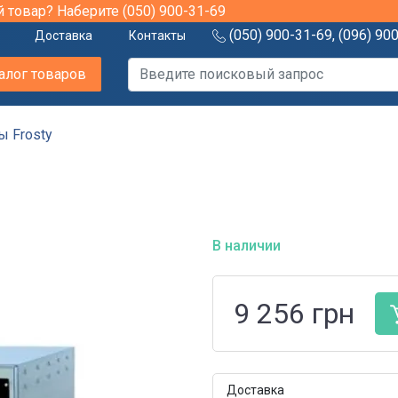
й товар? Наберите
(050) 900-31-69
(050) 900-31-69
,
(096) 90
Доставка
Контакты
алог товаров
ы Frosty
1
В наличии
9 256
грн
Доставка