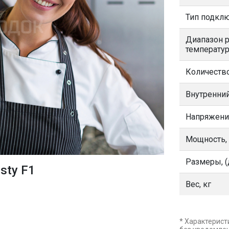
Тип подкл
Диапазон 
температур
Количеств
Внутренний
Напряжени
Мощность,
Размеры, (
sty F1
Вес, кг
* Характерист