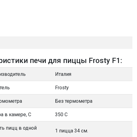
ристики печи для пиццы Frosty F1:
изводитель
Италия
тель
Frosty
ермометра
Без термометра
а в камере, С
350 С
ть пицц в одной
1 пицца 34 см.