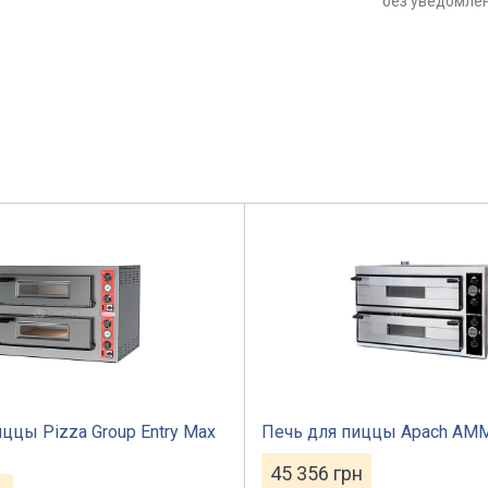
без уведомле
ццы Pizza Group Entry Max
Печь для пиццы Apach АM
45 356
грн