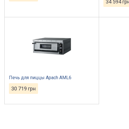
34 594
гр
Печь для пиццы Apach АML6
30 719
грн