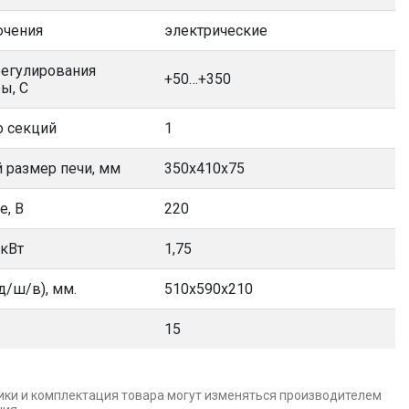
ючения
электрические
регулирования
+50…+350
ы, С
о секций
1
 размер печи, мм
350х410х75
е, В
220
 кВт
1,75
д/ш/в), мм.
510х590х210
15
ики и комплектация товара могут изменяться производителем