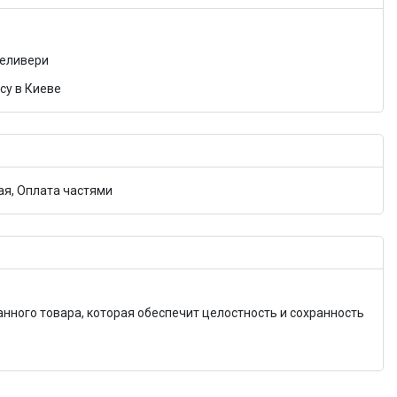
Деливери
су в Киеве
я, Оплата частями
анного товара, которая обеспечит целостность и сохранность