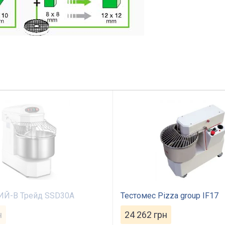
ИЙ-В Трейд SSD30A
Тестомес Pizza group IF17
н
24 262
грн