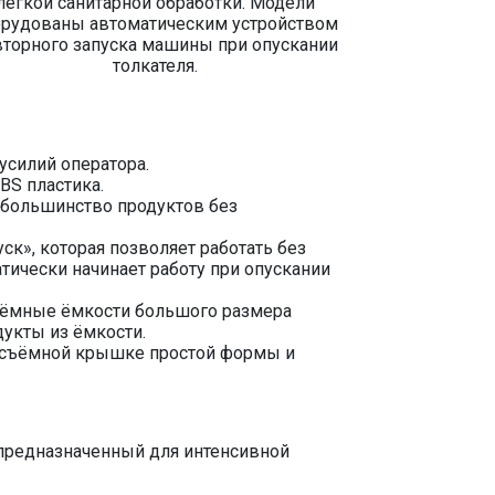
легкой санитарной обработки. Модели
орудованы автоматическим устройством
торного запуска машины при опускании
толкателя.
усилий оператора.
BS пластика.
 большинство продуктов без
к», которая позволяет работать без
тически начинает работу при опускании
иёмные ёмкости большого размера
дукты из ёмкости.
я съёмной крышке простой формы и
предназначенный для интенсивной