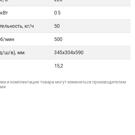
 кВт
0.5
ельность, кг/ч
50
об/мин
500
д/ш/в), мм.
345х304х590
15,2
ики и комплектация товара могут изменяться производителем
ния