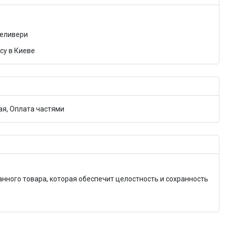
Деливери
су в Киеве
я, Оплата частями
анного товара, которая обеспечит целостность и сохранность