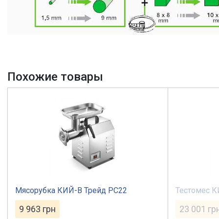
Похожие товары
Мясорубка КИЙ-В Трейд PC22
Тестомес К
9 963
грн
23 001
гр