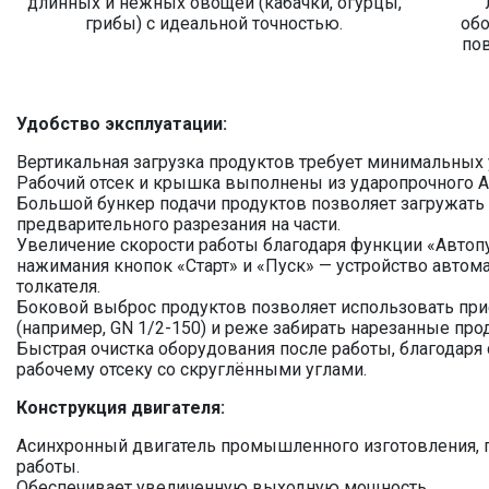
длинных и нежных овощей (кабачки, огурцы,
грибы) с идеальной точностью.
об
пов
Удобство эксплуатации:
Вертикальная загрузка продуктов требует минимальных 
Рабочий отсек и крышка выполнены из ударопрочного A
Большой бункер подачи продуктов позволяет загружать
предварительного разрезания на части.
Увеличение скорости работы благодаря функции «Автопус
нажимания кнопок «Старт» и «Пуск» — устройство автома
толкателя.
Боковой выброс продуктов позволяет использовать пр
(например, GN 1/2-150) и реже забирать нарезанные про
Быстрая очистка оборудования после работы, благодар
рабочему отсеку со скруглёнными углами.
Конструкция двигателя:
Асинхронный двигатель промышленного изготовления, 
работы.
Обеспечивает увеличенную выходную мощность.