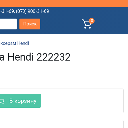
0-31-69
,
(073) 900-31-69
0
ксерам Hendi
 Hendi 222232
В корзину