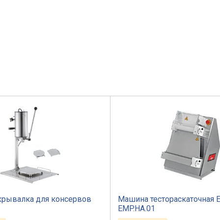
крывалка для консервов
Машина тестораскаточная 
3
EMP.HA.01