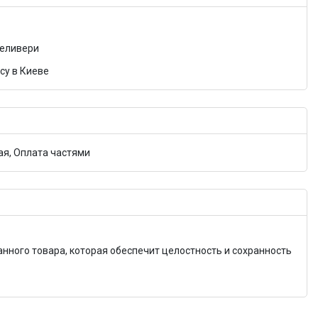
Деливери
су в Киеве
я, Оплата частями
анного товара, которая обеспечит целостность и сохранность