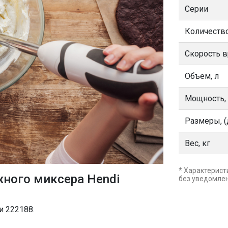
Серии
Количество
Скорость 
Объем, л
Мощность,
Размеры, (
Вес, кг
* Характерист
ного миксера Hendi
без уведомле
и 222188.