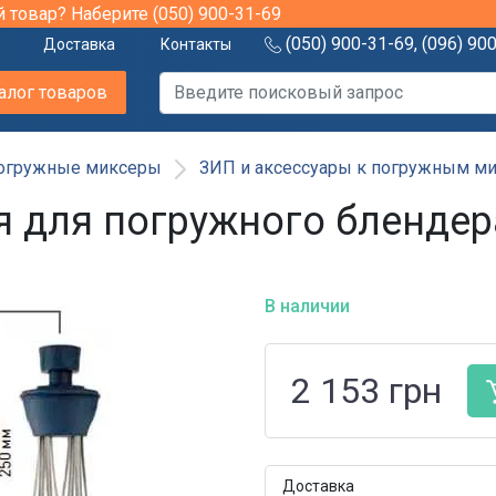
й товар? Наберите
(050) 900-31-69
(050) 900-31-69
,
(096) 90
Доставка
Контакты
алог товаров
огружные миксеры
ЗИП и аксессуары к погружным ми
 для погружного блендера
В наличии
2 153
грн
Доставка