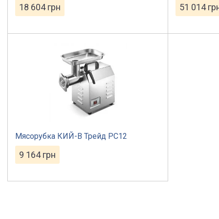
18 604
грн
51 014
гр
Мясорубка КИЙ-В Трейд PC12
9 164
грн