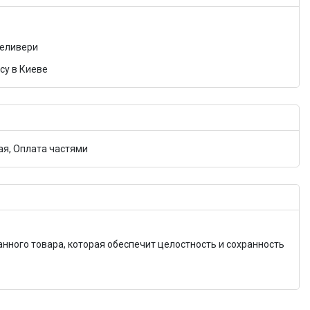
Деливери
су в Киеве
я, Оплата частями
анного товара, которая обеспечит целостность и сохранность