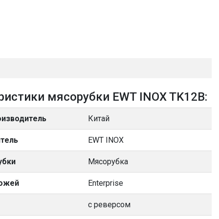
ристики мясорубки EWT INOX TK12B:
оизводитель
Китай
тель
EWT INOX
убки
Мясорубка
ножей
Enterprise
с реверсом