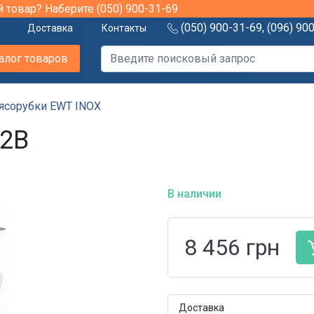
й товар? Наберите
(050) 900-31-69
(050) 900-31-69
,
(096) 90
Доставка
Контакты
алог товаров
ясорубки EWT INOX
12B
В наличии
8 456
грн
Доставка