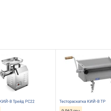
КИЙ-В Трейд PC22
Тестораскатка КИЙ-В ТР
9 963
грн