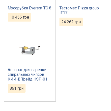
Мясорубка Everest TС 8
Тестомес Pizza group
IF17
10 455
грн
24 262
грн
Аппарат для нарезки
спиральных чипсов
КИЙ-В Трейд HSP-01
861
грн