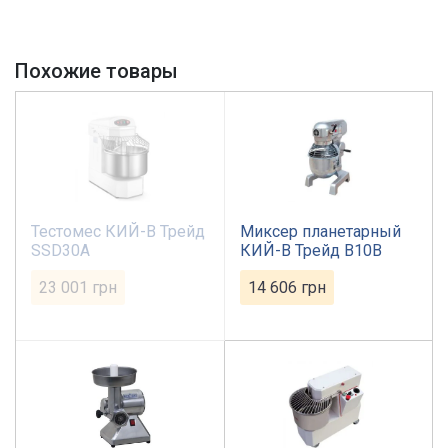
Похожие товары
Тестомес КИЙ-В Трейд
Миксер планетарный
SSD30A
КИЙ-В Трейд B10B
23 001
грн
14 606
грн