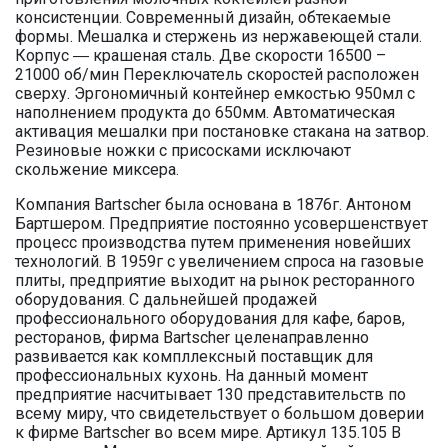
консистенции. Современный дизайн, обтекаемые
формы. Мешалка и стержень из нержавеющей стали.
Корпус ― крашеная сталь. Две скорости 16500 –
21000 об/мин Переключатель скоростей расположен
сверху. Эргономичный контейнер емкостью 950мл с
наполнением продукта до 650мм. Автоматическая
активация мешалки при постановке стакана на затвор.
Резиновые ножки с присосками исключают
скольжение миксера.
Компания Bartscher была основана в 1876г. Антоном
Бартшером. Предприятие постоянно усовершенствует
процесс производства путем применения новейших
технологий. В 1959г с увеличением спроса на газовые
плиты, предприятие выходит на рынок ресторанного
оборудования. С дальнейшей продажей
профессионального оборудования для кафе, баров,
ресторанов, фирма Bartscher целенаправленно
развивается как компллексный поставщик для
профессиональных кухонь. На данный момент
предприятие насчитывает 130 представительств по
всему миру, что свидетельствует о большом доверии
к фирме Bartscher во всем мире. Артикул 135.105 В