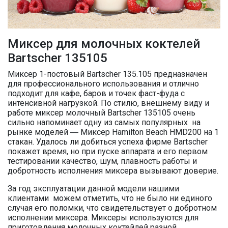
Миксер для молочных коктелей
Bartscher 135105
Миксер 1-постовый Bartscher 135.105 предназначен
для профессионального использования и отлично
подходит для кафе, баров и точек фаст-фуда с
интенсивной нагрузкой. По стилю, внешнему виду и
работе миксер молочный Bartscher 135105 очень
сильно напоминает одну из самых популярных на
рынке моделей ― Миксер Hamilton Beach HMD200 на 1
стакан. Удалось ли добиться успеха фирме Bartscher
покажет время, но при пуске аппарата и его первом
тестировании качество, шум, плавность работы и
добротность исполнения миксера вызывают доверие.
За год эксплуатации данной модели нашими
клиентами можем отметить, что не было ни единого
случая его поломки, что свидетельствует о добротном
исполнении миксера. Миксеры используются для
приготовления молочных коктейлей разной