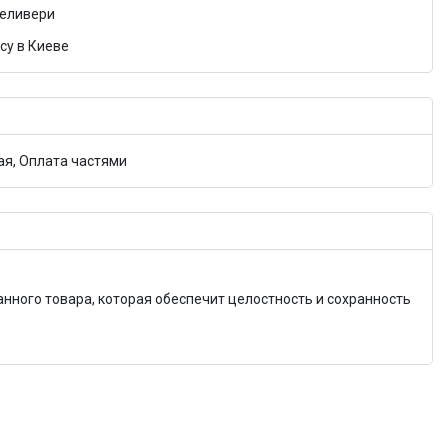
Деливери
су в Киеве
я, Оплата частями
анного товара, которая обеспечит целостность и сохранность