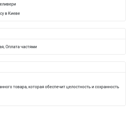
Деливери
су в Киеве
я, Оплата частями
анного товара, которая обеспечит целостность и сохранность