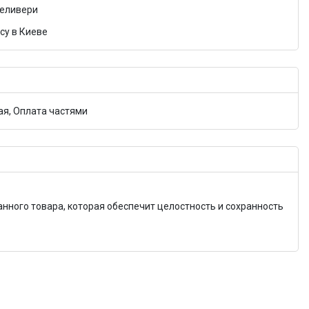
Деливери
су в Киеве
я, Оплата частями
анного товара, которая обеспечит целостность и сохранность