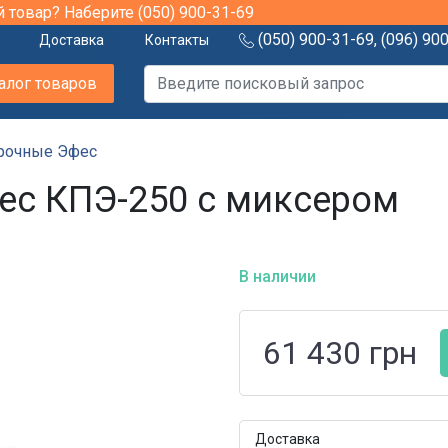
й товар? Наберите
(050) 900-31-69
(050) 900-31-69
,
(096) 90
Доставка
Контакты
алог товаров
рочные Эфес
ес КПЭ-250 с миксером
В наличии
61 430
грн
Доставка