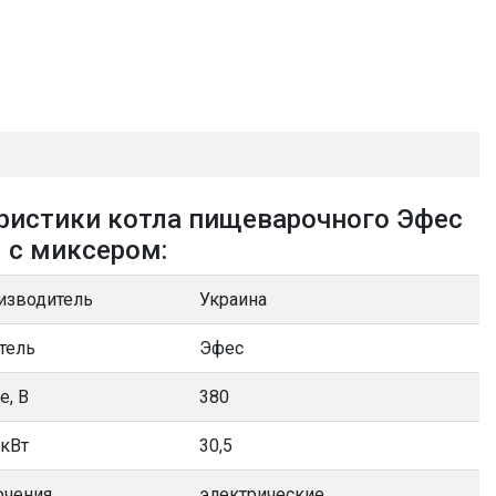
ристики котла пищеварочного Эфес
 с миксером:
изводитель
Украина
тель
Эфес
е, В
380
 кВт
30,5
ючения
электрические