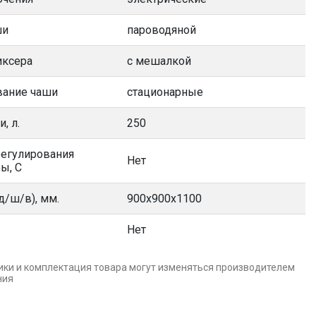
ши
пароводяной
иксера
с мешалкой
ание чаши
стационарные
, л.
250
регулирования
Нет
ы, С
д/ш/в), мм.
900х900х1100
Нет
ики и комплектация товара могут изменяться производителем
ния