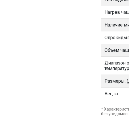
Нагрев ча
Наличие м
Опрокидыв
Объем чаши
Диапазон 
температур
Размеры, (
Вес, кг
* Характерист
без уведомле