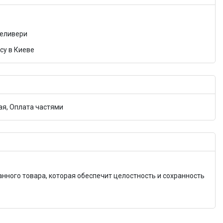
Деливери
су в Киеве
я, Оплата частями
анного товара, которая обеспечит целостность и сохранность