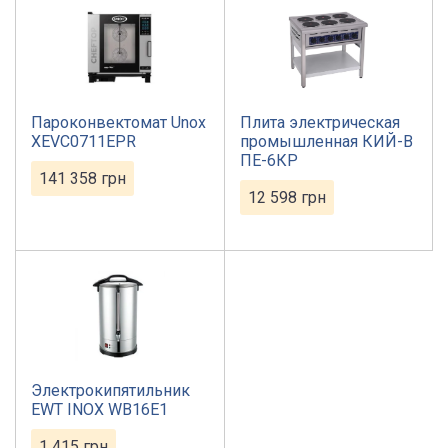
Пароконвектомат Unox
Плита электрическая
XEVC0711EPR
промышленная КИЙ-В
ПЕ-6КР
141 358
грн
12 598
грн
Электрокипятильник
EWT INOX WB16E1
1 415
грн