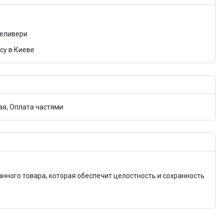
Деливери
су в Киеве
я, Оплата частями
анного товара, которая обеспечит целостность и сохранность