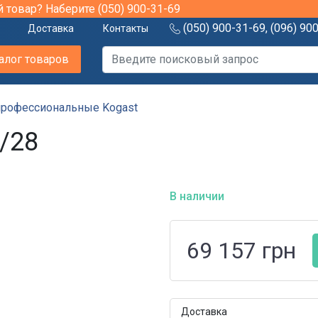
й товар? Наберите
(050) 900-31-69
(050) 900-31-69
,
(096) 90
Доставка
Контакты
алог товаров
рофессиональные Kogast
/28
В наличии
69 157
грн
Доставка