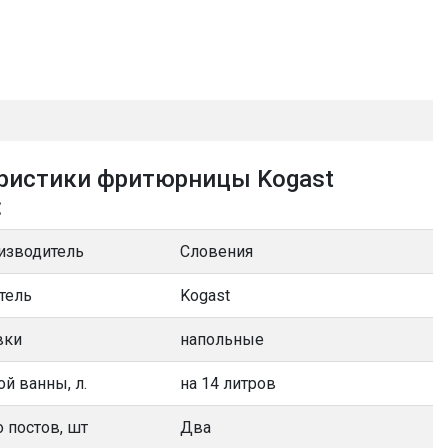
ристики фритюрницы Kogast
:
изводитель
Словения
тель
Kogast
вки
напольные
й ванны, л.
на 14 литров
 постов, шт
Два