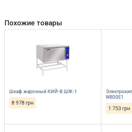
Похожие товары
Шкаф жарочный КИЙ-В ШЖ-1
Электрокип
WB30E1
8 978
грн
1 753
грн