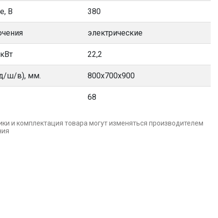
е, В
380
ючения
электрические
 кВт
22,2
д/ш/в), мм.
800х700х900
68
ики и комплектация товара могут изменяться производителем
ния