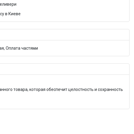
Деливери
су в Киеве
я, Оплата частями
анного товара, которая обеспечит целостность и сохранность