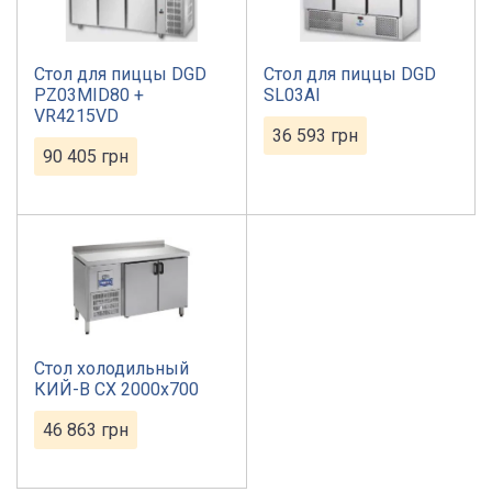
Стол для пиццы DGD
Стол для пиццы DGD
PZ03MID80 +
SL03AI
VR4215VD
36 593
грн
90 405
грн
Стол холодильный
КИЙ-В СХ 2000х700
46 863
грн