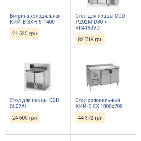
Витрина холодильная
Стол для пиццы DGD
КИЙ-В ВХН-6-1400
PZ02MID80 +
VR4160VD
21 525
грн
82 718
грн
Стол для пиццы DGD
Стол холодильный
SL02AI
КИЙ-В СХ 1800х700
24 600
грн
44 372
грн