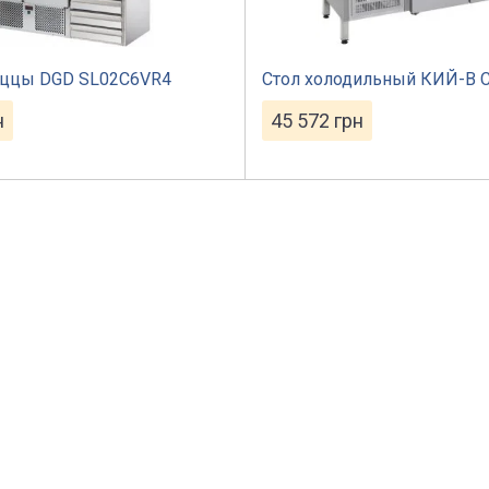
иццы DGD SL02C6VR4
Стол холодильный КИЙ-В С
н
45 572
грн