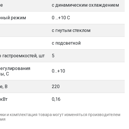
ие
с динамическим охлаждением
рный режим
0 ...+10 С
с гнутым стеклом
с подсветкой
 гастроемкостей, шт
5
регулирования
0…+10
ы, С
е, В
220
 кВт
0,16
ики и комплектация товара могут изменяться производителем
ния