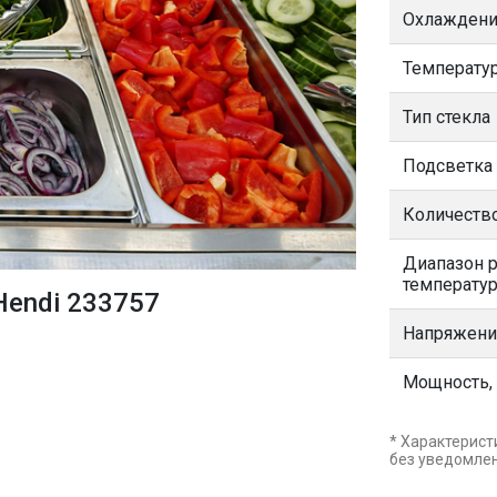
Охлажден
Температу
Тип стекла
Подсветка
Количество
Диапазон 
температур
Hendi 233757
Напряжени
Мощность,
* Характерист
без уведомле