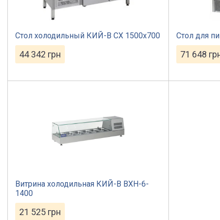
Стол холодильный КИЙ-В СХ 1500х700
Стол для п
44 342
грн
71 648
гр
Витрина холодильная КИЙ-В ВХН-6-
1400
21 525
грн