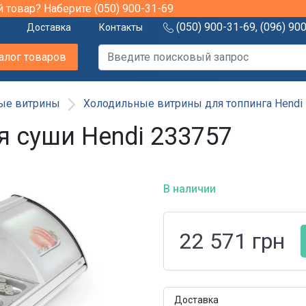
й товар? Наберите
(050) 900-31-69
(050) 900-31-69
,
(096) 90
Доставка
Контакты
алог товаров
ые витрины
Холодильные витрины для топпинга Hendi
я суши Hendi 233757
В наличии
22 571
грн
Доставка