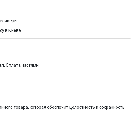
Деливери
су в Киеве
я, Оплата частями
анного товара, которая обеспечит целостность и сохранность