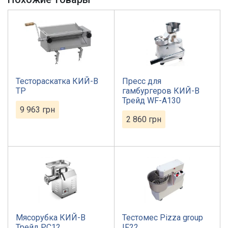
Тестораскатка КИЙ-В
Пресс для
ТР
гамбургеров КИЙ-В
Трейд WF-A130
9 963
грн
2 860
грн
Мясорубка КИЙ-В
Тестомес Pizza group
Трейд PC12
IF22