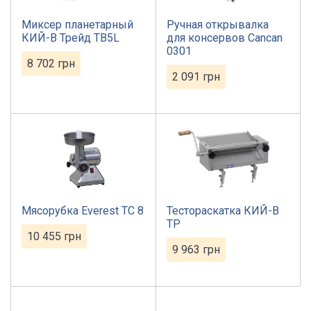
Миксер планетарный
Ручная открывалка
КИЙ-В Трейд TB5L
для консервов Cancan
0301
8 702
грн
2 091
грн
Мясорубка Everest TС 8
Тестораскатка КИЙ-В
ТР
10 455
грн
9 963
грн