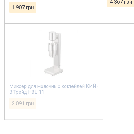
4 367
грн
1 907
грн
Миксер для молочных коктейлей КИЙ-
В Трейд HBL-11
2 091
грн