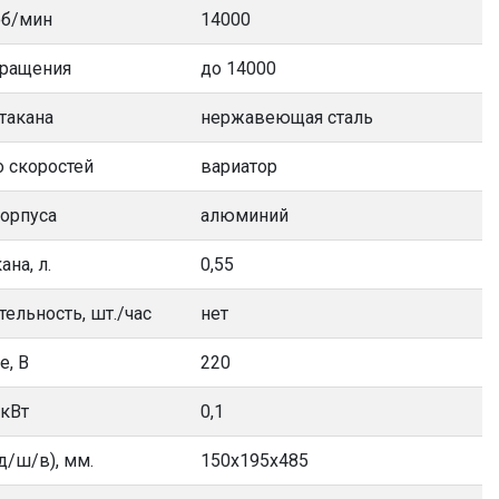
об/мин
14000
вращения
до 14000
такана
нержавеющая сталь
 скоростей
вариатор
орпуса
алюминий
на, л.
0,55
ельность, шт./час
нет
е, В
220
 кВт
0,1
д/ш/в), мм.
150х195х485