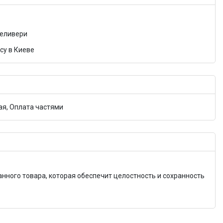
Деливери
су в Киеве
я, Оплата частями
анного товара, которая обеспечит целостность и сохранность