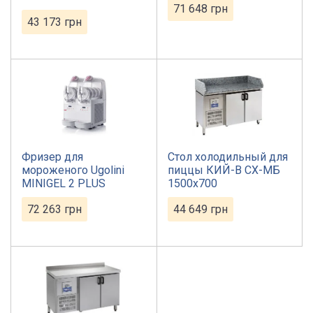
71 648
грн
43 173
грн
Фризер для
Стол холодильный для
мороженого Ugolini
пиццы КИЙ-В СХ-МБ
MINIGEL 2 PLUS
1500х700
72 263
грн
44 649
грн