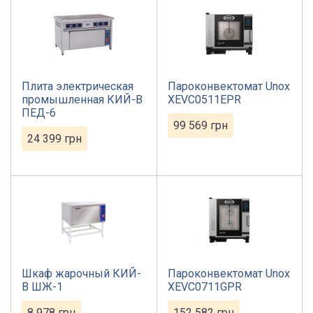
Плита электрическая
Пароконвектомат Unox
промышленная КИЙ-В
XEVC0511EPR
ПЕД-6
99 569
грн
24 399
грн
Шкаф жарочный КИЙ-
Пароконвектомат Unox
В ШЖ-1
XEVC0711GPR
8 978
грн
152 582
грн