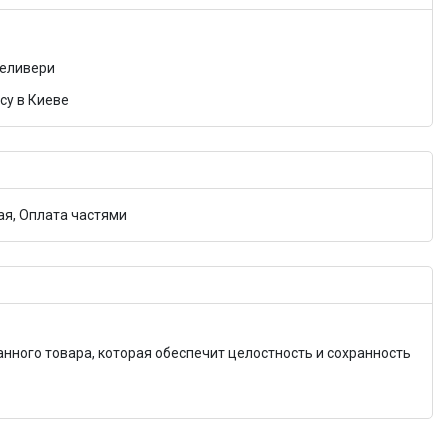
Деливери
су в Киеве
я, Оплата частями
анного товара, которая обеспечит целостность и сохранность