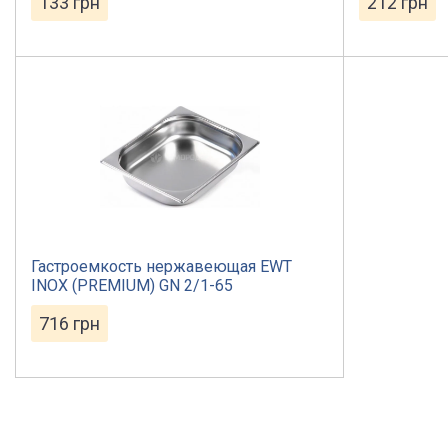
133
грн
212
грн
Гастроемкость нержавеющая EWT
INOX (PREMIUM) GN 2/1-65
716
грн