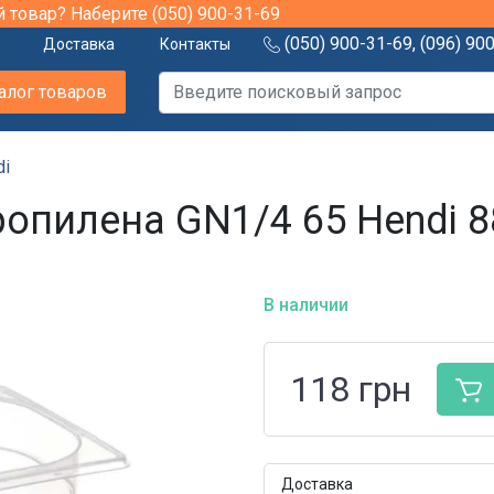
й товар? Наберите
(050) 900-31-69
(050) 900-31-69
,
(096) 90
Доставка
Контакты
алог товаров
di
опилена GN1/4 65 Hendi 
В наличии
118
грн
Доставка