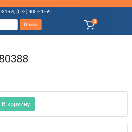
0-31-69
,
(073) 900-31-69
0
880388
В корзину